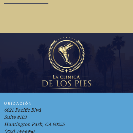
UBICACIÓN
6021 Pacific Blvd
Suite #103
Huntington Park, CA 90255
(323) 749-6950